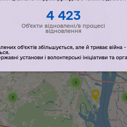
20
4 423
44
Об’єкти відновлені/в процесі
відновлення
влених об’єктів збільшується, але й триває війна 
ься.
2
жавні установи і волонтерські ініціативи та орган
3
3